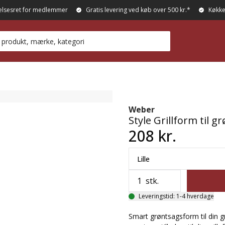
elsesret for medlemmer
Gratis levering ved køb over 500 kr.*
Køkke
Weber
Style Grillform til gr
208 kr.
Lille
stk.
Leveringstid: 1-4 hverdage
Smart grøntsagsform til din gr