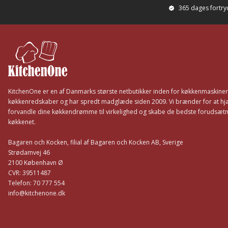
365 dages fortr
Footer
KitchenOne er en af Danmarks største netbutikker inden for køkkenmaskine
køkkenredskaber og har spredt madglæde siden 2009. Vi brænder for at hj
forvandle dine køkkendrømme til virkelighed og skabe de bedste forudsætni
køkkenet.
Bagaren och Kocken, filial af Bagaren och Kocken AB, Sverige
Strødamvej 46
2100 København Ø
CVR: 39511487
Telefon: 70 777 554
info@kitchenone.dk