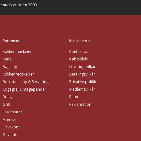
enudstyr siden 2009
Sortiment
Kundeservice
Køkkenmaskiner
Kontakt os
Kaffe
Købsvilkår
Bagning
Leveringsvilkår
Køkkenredskaber
Betalingsvilkår
Borddækning & Servering
Privatlivspolitik
Kogegrej & Stegepander
Medlemsvilkår
Bolig
Retur
Grill
Reklamation
Hvidevarer
Mærker
Gavekort
Gaveideer