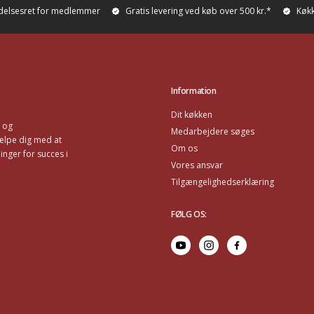
ydelsesret for medlemmer
Gratis levering ved køb over 500 kr.*
Køkk
Information
Dit køkken
r og
Medarbejdere søges
ælpe dig med at
Om os
nger for succes i
Vores ansvar
Tilgængelighedserklæring
FØLG OS
: