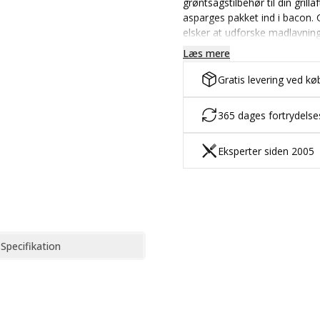
grøntsagstilbehør til din gril
asparges pakket ind i bacon. G
elsker at udforske madlavning
Læs mere
Gratis levering ved kø
365 dages fortrydels
Eksperter siden 2005
Specifikation