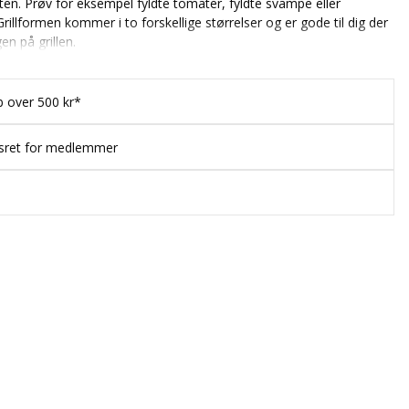
laften. Prøv for eksempel fyldte tomater, fyldte svampe eller
rillformen kommer i to forskellige størrelser og er gode til dig der
en på grillen.
b over 500 kr*
esret for medlemmer