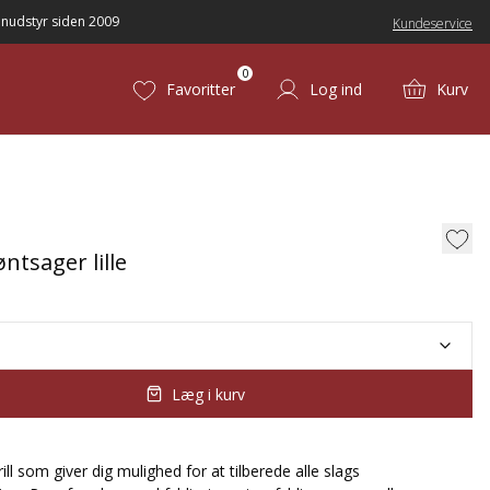
nudstyr siden 2009
Kundeservice
0
Favoritter
Log ind
Kurv
øntsager lille
Læg i kurv
ill som giver dig mulighed for at tilberede alle slags