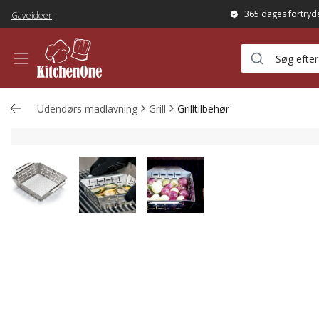
365 dages fortryd
Gaveideer
Udendørs madlavning
Grill
Grilltilbehør
Style Grillform til grøntsager lille