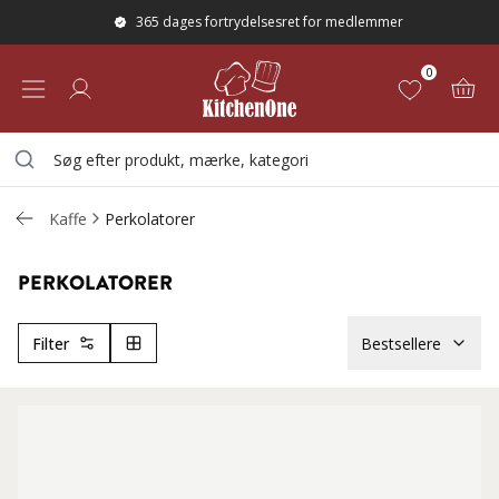
365 dages fortrydelsesret for medlemmer
0
Kaffe
Perkolatorer
PERKOLATORER
Filter
Bestsellere