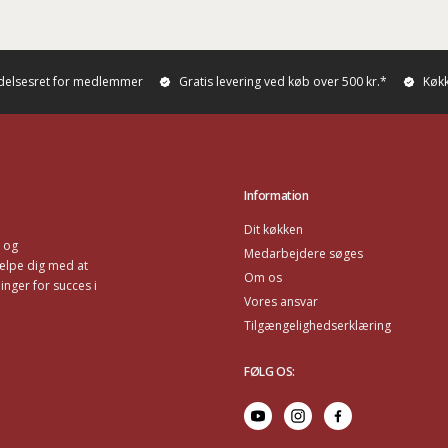
ydelsesret for medlemmer
Gratis levering ved køb over 500 kr.*
Køkk
Information
Dit køkken
r og
Medarbejdere søges
ælpe dig med at
Om os
nger for succes i
Vores ansvar
Tilgængelighedserklæring
FØLG OS
: