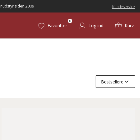
nudstyr siden 2009
Kundeservice
0
Favoritter
Log ind
Kurv
Bestsellere