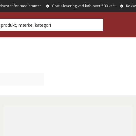
elsesret for medlemmer
Gratis levering ved køb over 500 kr.*
Køkke