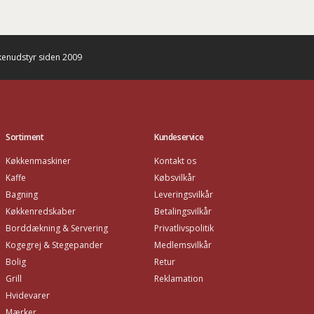
enudstyr siden 2009
Sortiment
Kundeservice
Køkkenmaskiner
Kontakt os
Kaffe
Købsvilkår
Bagning
Leveringsvilkår
Køkkenredskaber
Betalingsvilkår
Borddækning & Servering
Privatlivspolitik
Kogegrej & Stegepander
Medlemsvilkår
Bolig
Retur
Grill
Reklamation
Hvidevarer
Mærker