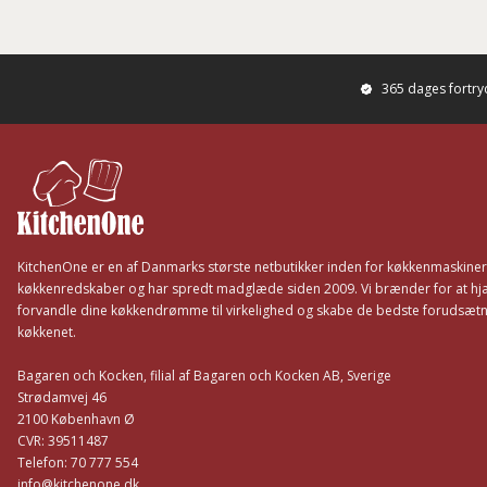
365 dages fortr
Footer
KitchenOne er en af Danmarks største netbutikker inden for køkkenmaskine
køkkenredskaber og har spredt madglæde siden 2009. Vi brænder for at hj
forvandle dine køkkendrømme til virkelighed og skabe de bedste forudsætni
køkkenet.
Bagaren och Kocken, filial af Bagaren och Kocken AB, Sverige
Strødamvej 46
2100 København Ø
CVR: 39511487
Telefon: 70 777 554
info@kitchenone.dk