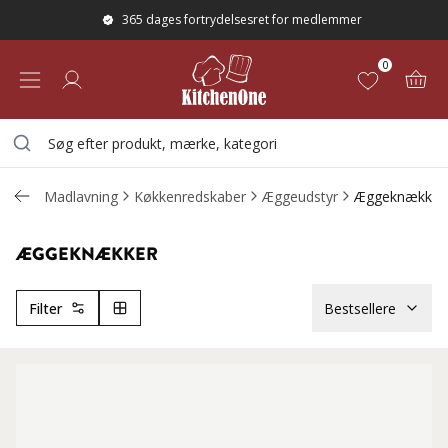
365 dages fortrydelsesret for medlemmer
0
Madlavning
Køkkenredskaber
Æggeudstyr
Æggeknækker
ÆGGEKNÆKKER
Filter
Bestsellere