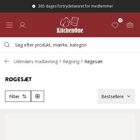
365 dages fortrydelsesret for medlemmer
0
Udendørs madlavning
Røgning
Røgesæt
RØGESÆT
Filter
Bestsellere