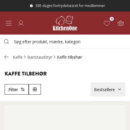
365 dages fortrydelsesret for medlemmer
0
Kaffe
Baristaudstyr
Kaffe tilbehør
KAFFE TILBEHØR
Filter
Bestsellere