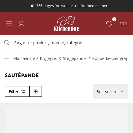
365 dages fortrydelsesret for medlemmer
0
Madlavning
Kogegrej & Stegepander
Kobberkøkkengrej
SAUTÉPANDE
Filter
Bestsellere