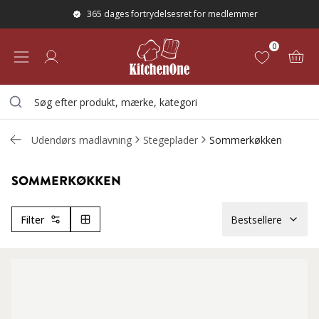
365 dages fortrydelsesret for medlemmer
0
Udendørs madlavning
Stegeplader
Sommerkøkken
SOMMERKØKKEN
Filter
Bestsellere