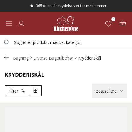
365 dages fortrydelsesret for medlemmer
0
Bagning
Diverse Bagetilbehør
Krydderiskål
KRYDDERISKÅL
Filter
Bestsellere