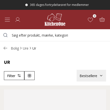
365 dages fortrydelsesret for medlemmer
0
Bolig
Ure
Ur
UR
Filter
Bestsellere