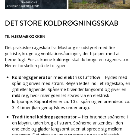
DET STORE KOLDRØGNINGSSKAB
TIL HJEMMEKOKKEN
Det praktiske røgeskab fra Mustang er udstyret med fire
grillriste, kroge og ventilationsåbninger, der hjælper med at
fjerne fugt. For at kunne koldrøge skal du bruge en røgenerator.
Her er forskellen på de to typer:
Koldrøgsgenerator med elektrisk luftflow
– Fyldes med
spån og drives med strøm. Røgen ledes ind i et røgeskab, en
grill eller lignende. Spånerne brænder langsomt og giver en
mild røg, hvor mængden let styres via en elektrisk
luftpumpe. Kapaciteten er ca. 10 dl spån og en brændetid ca.
3–4 timer (kan genopfyldes under brug).
Traditionel koldrøgsgenerator
– Her brænder spånerne i
en labyrint uden brug af strøm. Spånerne antændes i den
ene ende og gløder langsomt uden at sprede sig mellem
væggene. Det giver en jævn røgsmag og er en klassisk