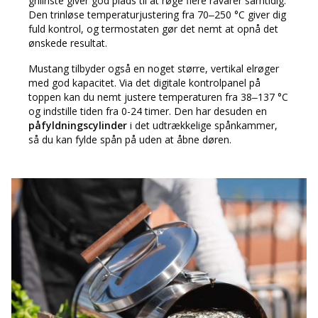
grillriste giver god plads til at røge flere råvarer samtidig.
Den trinløse temperaturjustering fra 70–250 °C giver dig
fuld kontrol, og termostaten gør det nemt at opnå det
ønskede resultat.
Mustang tilbyder også en noget større, vertikal elrøger
med god kapacitet. Via det digitale kontrolpanel på
toppen kan du nemt justere temperaturen fra 38–137 °C
og indstille tiden fra 0-24 timer. Den har desuden en
påfyldningscylinder
i det udtrækkelige spånkammer,
så du kan fylde spån på uden at åbne døren.