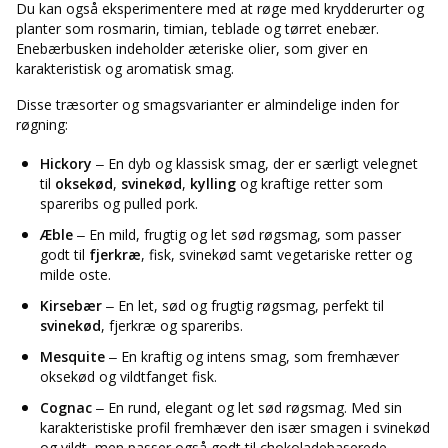
Du kan også eksperimentere med at røge med krydderurter og
planter som rosmarin, timian, teblade og tørret enebær.
Enebærbusken indeholder æteriske olier, som giver en
karakteristisk og aromatisk smag.
Disse træsorter og smagsvarianter er almindelige inden for
røgning:
Hickory
– En dyb og klassisk smag, der er særligt velegnet
til
oksekød
,
svinekød
,
kylling
og kraftige retter som
spareribs og pulled pork.
Æble
– En mild, frugtig og let sød røgsmag, som passer
godt til
fjerkræ
, fisk, svinekød samt vegetariske retter og
milde oste.
Kirsebær
– En let, sød og frugtig røgsmag, perfekt til
svinekød
, fjerkræ og spareribs.
Mesquite
– En kraftig og intens smag, som fremhæver
oksekød og vildtfanget fisk.
Cognac
– En rund, elegant og let sød røgsmag. Med sin
karakteristiske profil fremhæver den især smagen i svinekød
og vildt, men passer også godt til chokoladebaserede