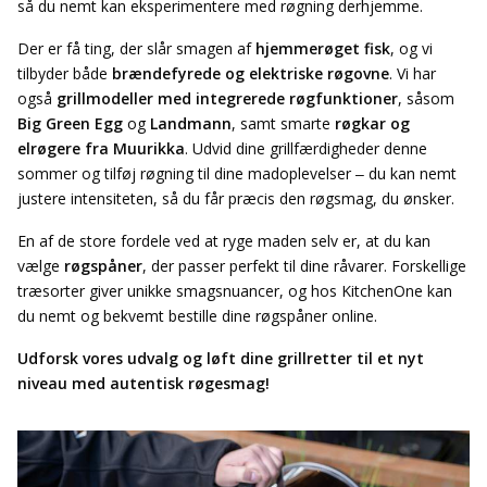
så du nemt kan eksperimentere med røgning derhjemme.
Der er få ting, der slår smagen af
hjemmerøget fisk
, og vi
tilbyder både
brændefyrede og elektriske røgovne
. Vi har
også
grillmodeller med integrerede røgfunktioner
, såsom
Big Green Egg
og
Landmann
, samt smarte
røgkar og
elrøgere fra Muurikka
. Udvid dine grillfærdigheder denne
sommer og tilføj røgning til dine madoplevelser – du kan nemt
justere intensiteten, så du får præcis den røgsmag, du ønsker.
En af de store fordele ved at ryge maden selv er, at du kan
vælge
røgspåner
, der passer perfekt til dine råvarer. Forskellige
træsorter giver unikke smagsnuancer, og hos KitchenOne kan
du nemt og bekvemt bestille dine røgspåner online.
Udforsk vores udvalg og løft dine grillretter til et nyt
niveau med autentisk røgesmag!