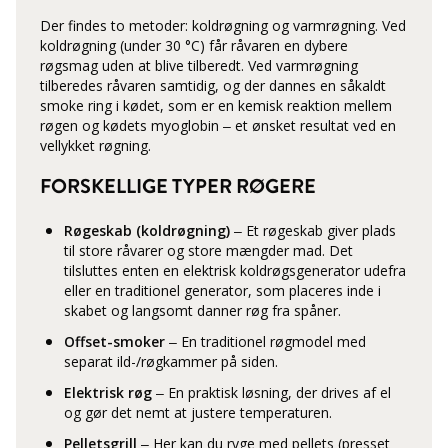
Der findes to metoder: koldrøgning og varmrøgning. Ved
koldrøgning (under 30 °C) får råvaren en dybere
røgsmag uden at blive tilberedt. Ved varmrøgning
tilberedes råvaren samtidig, og der dannes en såkaldt
smoke ring
i kødet, som er en kemisk reaktion mellem
røgen og kødets myoglobin – et ønsket resultat ved en
vellykket røgning.
FORSKELLIGE TYPER RØGERE
Røgeskab (koldrøgning)
– Et røgeskab giver plads
til store råvarer og store mængder mad. Det
tilsluttes enten en elektrisk koldrøgsgenerator udefra
eller en traditionel generator, som placeres inde i
skabet og langsomt danner røg fra spåner.
Offset-smoker
– En traditionel røgmodel med
separat ild-/røgkammer på siden.
Elektrisk røg
– En praktisk løsning, der drives af el
og gør det nemt at justere temperaturen.
Pelletsgrill
– Her kan du ryge med pellets (presset