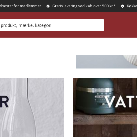
elsesret for medlemmer
Gratis levering ved køb over 500 kr.*
Køkke