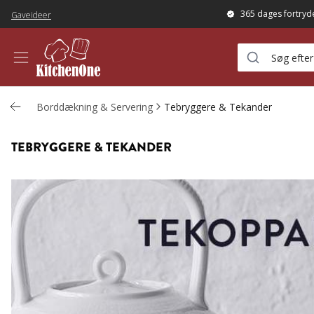
365 dages fortryd
Gaveideer
Borddækning & Servering
Tebryggere & Tekander
TEBRYGGERE & TEKANDER