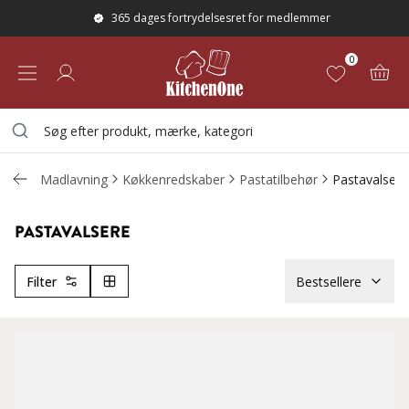
365 dages fortrydelsesret for medlemmer
0
Madlavning
Køkkenredskaber
Pastatilbehør
Pastavalsere
PASTAVALSERE
Filter
Bestsellere