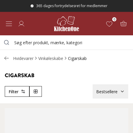
365 dages fortrydelsesret for medlemmer
0
Hvidevarer
Vinkøleskabe
Cigarskab
CIGARSKAB
Filter
Bestsellere