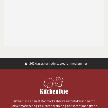
365 dages fortrydelsesret for medlemmer
Footer
KitchenOne er en af Danmarks største netbutikker inden for
køkkenmaskiner og køkkenredskaber og har spredt madglæde