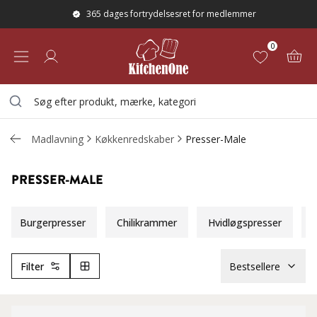
365 dages fortrydelsesret for medlemmer
0
Madlavning
Køkkenredskaber
Presser-Male
PRESSER-MALE
Burgerpresser
Chilikrammer
Hvidløgspresser
Filter
Bestsellere