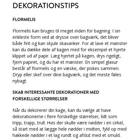
DEKORATIONSTIPS
FLORMELIS
Flormelis kan bruges til meget inden for bagning. I sin
enkleste form ved at drysse over bagværk, det bliver
både fint og kan skjule skavanker. For at lave et mønster
kan du dække dele af kagen med for eksempel et hjerte
klippet ud af papir. Læg hjertet på kagen, drys rigeligt,
fjern papiret, og du har et mønster. En simpel glasur
består af flormelis og en væske, der piskes sammen.
Dryp eller skef over dine bagværk, og det meste føles
nybagt.
SKAB INTERESSANTE DEKORATIONER MED
FORSKELLIGE STØRRELSER
Når du dekorerer din kage, kan du vælge at have
dekorationerne i flere forskellige størrelser, lidt som
tripp, trapp, trull. Hvis der skulle være nødder i en cirkel,
så start med at lægge hele nødder i midten, fyld op med
hakkede nødder i et lag rundt og afslut med et smuld.