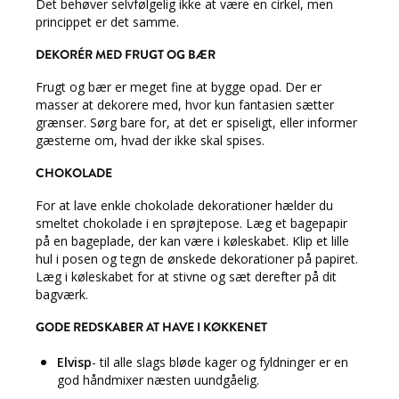
Det behøver selvfølgelig ikke at være en cirkel, men
princippet er det samme.
DEKORÉR MED FRUGT OG BÆR
Frugt og bær er meget fine at bygge opad. Der er
masser at dekorere med, hvor kun fantasien sætter
grænser. Sørg bare for, at det er spiseligt, eller informer
gæsterne om, hvad der ikke skal spises.
CHOKOLADE
For at lave enkle chokolade dekorationer hælder du
smeltet chokolade i en sprøjtepose. Læg et bagepapir
på en bageplade, der kan være i køleskabet. Klip et lille
hul i posen og tegn de ønskede dekorationer på papiret.
Læg i køleskabet for at stivne og sæt derefter på dit
bagværk.
GODE REDSKABER AT HAVE I KØKKENET
Elvisp
- til alle slags bløde kager og fyldninger er en
god håndmixer næsten uundgåelig.