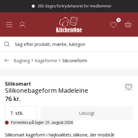
365 dages fortrydelsesret for medlemmer
0
Bagning
Kageforme
Siliconeform
Silikonebageform Madeleine
Silikomart
Silikonebageform Madeleine
76 kr.
stk.
Udsolgt
Forventes på lager
:
21. august 2026
Silikomart kageform i højkvalitets silikone, der modstår