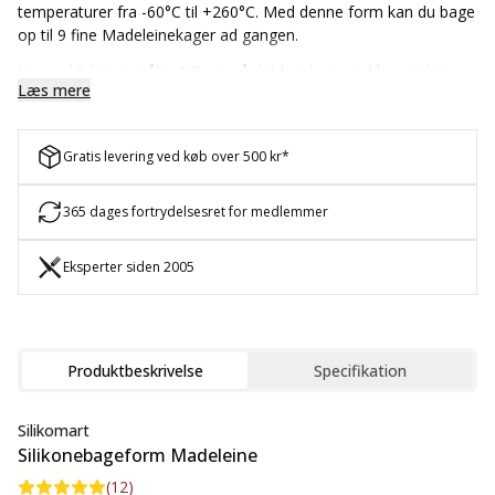
temperaturer fra -60°C til +260°C. Med denne form kan du bage
op til 9 fine Madeleinekager ad gangen.
Hver uddybning måler 6,8 cm på det bredeste stykke med en
Læs mere
højde på 4,5 cm og har tilsammen en kapacitet på 0,27 liter.
Formen er perfekt til at bage de små velkendte Madeleinekager.
Produktet er lavet i Italien.
Gratis levering ved køb over 500 kr*
365 dages fortrydelsesret for medlemmer
Eksperter siden 2005
Produktbeskrivelse
Specifikation
Silikomart
Silikonebageform Madeleine
(
12
)