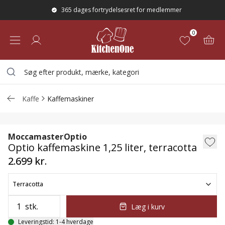
365 dages fortrydelsesret for medlemmer
0
Kaffe
Kaffemaskiner
Optio kaffemaskine 1,25 liter, terracotta
Moccamaster
Optio
Optio kaffemaskine 1,25 liter, terracotta
2.699 kr.
Terracotta
stk.
Læg i kurv
Leveringstid: 1-4 hverdage