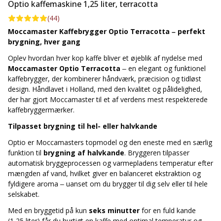
Optio kaffemaskine 1,25 liter, terracotta
trygt tage kanden af, selv under brygningen.
(
44
)
Smart og sikker i hverdagen
Moccamaster Kaffebrygger Optio Terracotta – perfekt
Moccamaster Optio
er udstyret med en praktisk
brygning, hver gang
indikatorlampe
, der viser, hvornår bryggeren skal afkalkes,
Oplev hvordan hver kop kaffe bliver et øjeblik af nydelse med
hvilket letter vedligeholdelsen og forlænger produktets levetid.
Moccamaster Optio Terracotta
– en elegant og funktionel
Efter 40 minutter slukker bryggeren automatisk – en funktion,
kaffebrygger, der kombinerer håndværk, præcision og tidløst
der både sparer energi og øger sikkerheden i køkkenet.
design. Håndlavet i Holland, med den kvalitet og pålidelighed,
Tekniske specifikationer
der har gjort Moccamaster til et af verdens mest respekterede
kaffebryggermærker.
Kapacitet:
1,25 liter (10 kopper)
Tilpasset brygning til hel- eller halvkande
Bryggetid:
ca. 6 minutter
<
Optio er Moccamasters topmodel og den eneste med en særlig
funktion til
brygning af halvkande
. Bryggeren tilpasser
automatisk bryggeprocessen og varmepladens temperatur efter
mængden af vand, hvilket giver en balanceret ekstraktion og
fyldigere aroma – uanset om du brygger til dig selv eller til hele
selskabet.
Med en bryggetid på kun
seks minutter
for en fuld kande
(1,25 liter) får du hurtigt en kaffe med optimal temperatur og