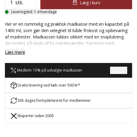
stk.
Læg i kurv
Leveringstid: 1-4 hverdage
Her er en rummelig og praktisk madkasse med en kapacitet på
1400 ml, som gør den velegnet til både frokost og opbevaring
af madrester. Madkassen lukkes sikkert med en snaplukning,
der holdes på plads af to metalspænder. Sammen med
silikonepakningen på lågets inderside får du en tæt lukning, som
Læs mere
mindsker risikoen for spild, når du er på farten.
Fleksibel indretning og slidstærkt materiale
Medlem: 15% på udvalgte madkasser
Læs mere
For maksimal fleksibilitet medfølger to justerbare skillevægge.
De gør det nemt at adskille måltidets forskellige dele og tilpasse
Gratis levering ved køb over 500 kr*
indretningen præcis efter behov. Madkassen er fremstillet i
rustfrit stål, et slidstærkt materiale med lang holdbarhed.
365 dages fortrydelsesret for medlemmer
Rengøringen er enkel, da alle dele kan vaskes i opvaskemaskine.
En praktisk løsning til både skoleudflugten og til at holde orden i
køleskabet.
Eksperter siden 2005