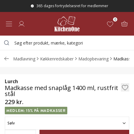
365 dages fortrydelsesret for medlemmer
0
Madlavning
Køkkenredskaber
Madopbevaring
Madkasse
Madkasse med snaplåg 1400 ml, rustfrit 
Lurch
Madkasse med snaplåg 1400 ml, rustfrit
stål
229 kr.
MEDLEM: 15% PÅ MADKASSER
Sølv