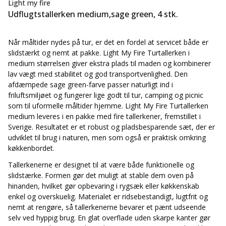
Light my fire
mikrobølgeovn og opvaskemaskine, hvilket gør dem velegnede
Udflugtstallerken medium,sage green, 4 stk.
til både ture i det fri og daglige måltider hjemme.
Når måltider nydes på tur, er det en fordel at servicet både er
slidstærkt og nemt at pakke. Light My Fire Turtallerken i
medium størrelsen giver ekstra plads til maden og kombinerer
lav vægt med stabilitet og god transportvenlighed. Den
afdæmpede sage green-farve passer naturligt ind i
friluftsmiljøet og fungerer lige godt til tur, camping og picnic
som til uformelle måltider hjemme. Light My Fire Turtallerken
medium leveres i en pakke med fire tallerkener, fremstillet i
Sverige. Resultatet er et robust og pladsbesparende sæt, der er
udviklet til brug i naturen, men som også er praktisk omkring
køkkenbordet.
Tallerkenerne er designet til at være både funktionelle og
slidstærke. Formen gør det muligt at stable dem oven på
hinanden, hvilket gør opbevaring i rygsæk eller køkkenskab
enkel og overskuelig. Materialet er ridsebestandigt, lugtfrit og
nemt at rengøre, så tallerkenerne bevarer et pænt udseende
selv ved hyppig brug. En glat overflade uden skarpe kanter gør