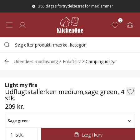
365 dages fortrydelsesret for medlemmer
0
Udendørs madlavning
Friluftsliv
Campingudstyr
Udflugtstallerken medium,sage green, 4
Light my fire
Udflugtstallerken medium,sage green, 4
stk.
209 kr.
Sage green
stk.
Læg i kurv