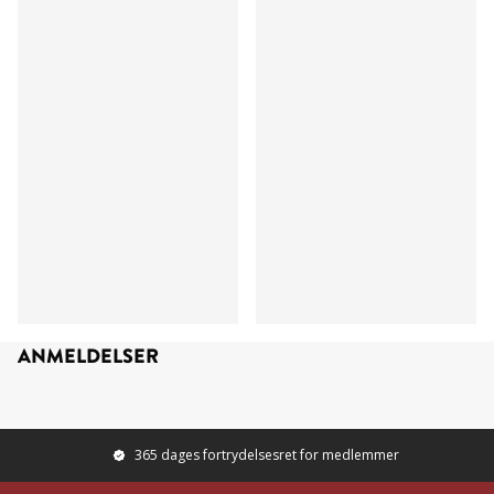
ANMELDELSER
365 dages fortrydelsesret for medlemmer