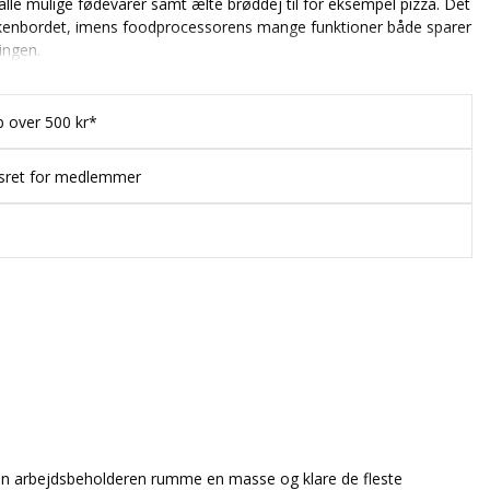
 alle mulige fødevarer samt ælte brøddej til for eksempel pizza. Det
økkenbordet, imens foodprocessorens mange funktioner både sparer
ingen.
b over 500 kr*
esret for medlemmer
 kan arbejdsbeholderen rumme en masse og klare de fleste