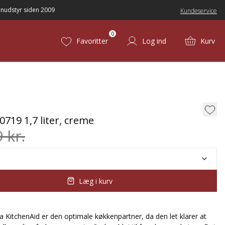
nudstyr siden 2009
Kundeservice
0
Favoritter
Log ind
Kurv
719 1,7 liter, creme
 kr.
Læg i kurv
 KitchenAid er den optimale køkkenpartner, da den let klarer at