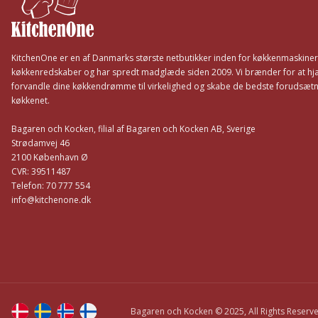
KitchenOne er en af Danmarks største netbutikker inden for køkkenmaskine
køkkenredskaber og har spredt madglæde siden 2009. Vi brænder for at hj
forvandle dine køkkendrømme til virkelighed og skabe de bedste forudsætni
køkkenet.
Bagaren och Kocken, filial af Bagaren och Kocken AB, Sverige
Strødamvej 46
2100 København Ø
CVR: 39511487
Telefon: 70 777 554
info@kitchenone.dk
Bagaren och Kocken © 2025, All Rights Reserv