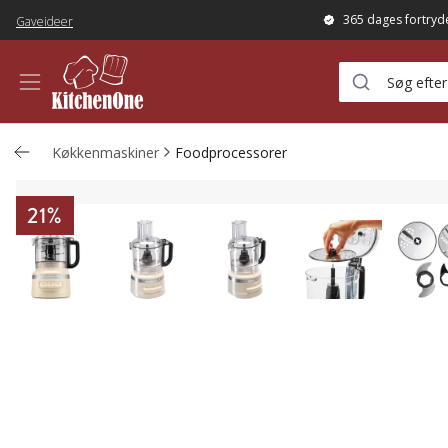
365 dages fortryd
Gaveideer
Køkkenmaskiner
Foodprocessorer
21
%
Foodprocessor 5KFP0719 1,7 liter, crem