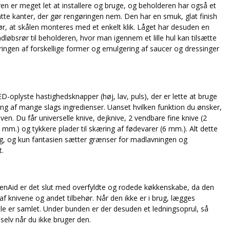
 er meget let at installere og bruge, og beholderen har også et
tte kanter, der gør rengøringen nem. Den har en smuk, glat finish
gør, at skålen monteres med et enkelt klik. Låget har desuden en
ndløbsrør til beholderen, hvor man igennem et lille hul kan tilsætte
ingen af forskellige former og emulgering af saucer og dressinger
-oplyste hastighedsknapper (høj, lav, puls), der er lette at bruge
ing af mange slags ingredienser. Uanset hvilken funktion du ønsker,
ven. Du får universelle knive, dejknive, 2 vendbare fine knive (2
mm.) og tykkere plader til skæring af fødevarer (6 mm.). Alt dette
leg, og kun fantasien sætter grænser for madlavningen og
t.
enAid er det slut med overfyldte og rodede køkkenskabe, da den
f knivene og andet tilbehør. Når den ikke er i brug, lægges
ele er samlet. Under bunden er der desuden et ledningsoprul, så
selv når du ikke bruger den.