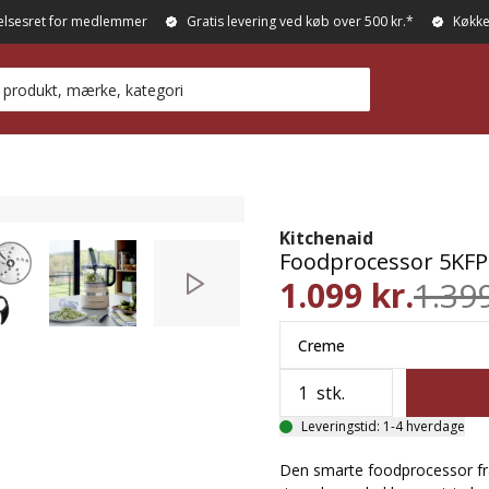
elsesret for medlemmer
Gratis levering ved køb over 500 kr.*
Køkke
Kitchenaid
Foodprocessor 5KFP0
1.099 kr.
1.399
e
Creme
stk.
Leveringstid: 1-4 hverdage
Den smarte foodprocessor fra