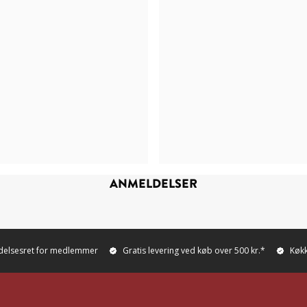
ANMELDELSER
ydelsesret for medlemmer
Gratis levering ved køb over 500 kr.*
Køkk