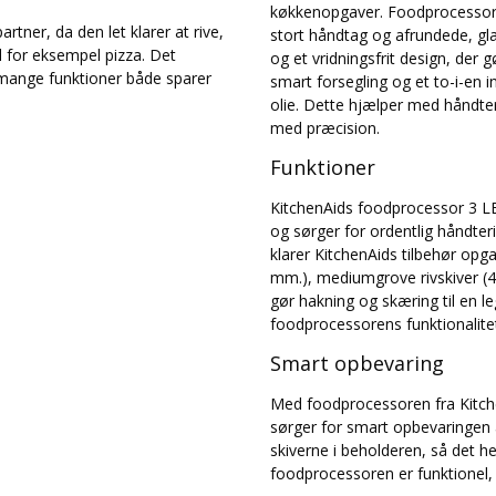
køkkenopgaver. Foodprocessoren
ner, da den let klarer at rive,
stort håndtag og afrundede, gla
l for eksempel pizza. Det
og et vridningsfrit design, der 
 mange funktioner både sparer
smart forsegling og et to-i-en i
olie. Dette hjælper med håndter
med præcision.
Funktioner
KitchenAids foodprocessor 3 LED
og sørger for ordentlig håndter
klarer KitchenAids tilbehør opga
mm.), mediumgrove rivskiver (4 
gør hakning og skæring til en 
foodprocessorens funktionalite
Smart opbevaring
Med foodprocessoren fra Kitch
sørger for smart opbevaringen a
skiverne i beholderen, så det h
foodprocessoren er funktionel, 