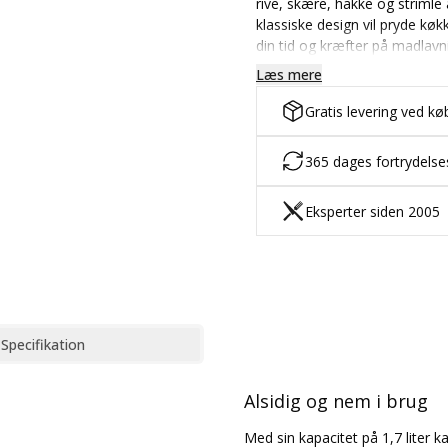
rive, skære, hakke og strimle
klassiske design vil pryde k
din tid og kræfter på madlavn
Læs mere
Gratis levering ved kø
365 dages fortrydels
Eksperter siden 2005
Specifikation
Alsidig og nem i brug
Med sin kapacitet på 1,7 liter