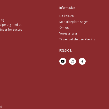
Information
Dit køkken
r og
Medarbejdere søges
ælpe dig med at
Om os
nger for succes i
Vores ansvar
Tilgængelighedserklæring
FØLG OS
:
ed