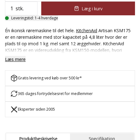
stk.
Læg i kurv
Leveringstid: 1-4 hverdage
Én ikonisk røremaskine til det hele.
KitchenAid
Artisan KSM175
er en røremaskine med stor kapacitet på 4,8 liter hvor der er
plads til op imod 1 kg. mel samt 12 æggehvider. KitchenAid
KSM175 er en videreudvikling fra KSM150-modellen, hvori
forskellen ligger i designet på udtaget og logoet foran samt i
Læs mere
tilkoblingen ved værktøjet.
Du får en røremaskine der kan klare diverse hårde opgaver i
Gratis levering ved køb over 500 kr*
køkkenet. Du kan vælge mellem 10 hastighedsindstillinger, så du
nemt kan finde den der passer til dit behov. Dertil kan du nemt
skifte mellem redskaberne alt efter om du er igang med at
365 dages fortrydelsesret for medlemmer
blande en dej eller piske marengs. Det brede udvalg af
medfølgende tilbehør gør maskinen enormt alsidig og kan
Eksperter siden 2005
bruges til alverdens opskrifter.
Produktbeskrivelse
Specifikation