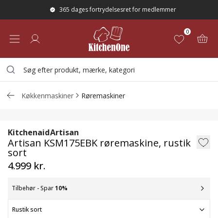
365 dages fortrydelsesret for medlemmer
0
Køkkenmaskiner
Røremaskiner
Artisan KSM175EBK røremaskine, rustik 
Kitchenaid
Artisan
Artisan KSM175EBK røremaskine, rustik
sort
4.999 kr.
Tilbehør - Spar
10
%
Rustik sort