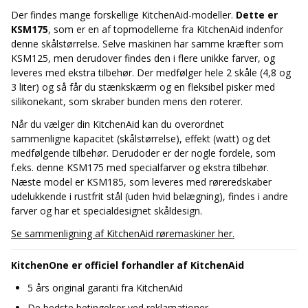
Der findes mange forskellige KitchenAid-modeller.
Dette er
KSM175
, som er en af topmodellerne fra KitchenAid indenfor
denne skålstørrelse. Selve maskinen har samme kræfter som
KSM125, men derudover findes den i flere unikke farver, og
leveres med ekstra tilbehør. Der medfølger hele 2 skåle (4,8 og
3 liter) og så får du stænkskærm og en fleksibel pisker med
silikonekant, som skraber bunden mens den roterer.
Når du vælger din KitchenAid kan du overordnet
sammenligne kapacitet (skålstørrelse), effekt (watt) og det
medfølgende tilbehør. Derudoder er der nogle fordele, som
f.eks. denne KSM175 med specialfarver og ekstra tilbehør.
Næste model er KSM185, som leveres med røreredskaber
udelukkende i rustfrit stål (uden hvid belægning), findes i andre
farver og har et specialdesignet skåldesign.
Se sammenligning af KitchenAid røremaskiner her.
KitchenOne er officiel forhandler af KitchenAid
5 års original garanti fra KitchenAid
De bedste betingelser ved reklamationer