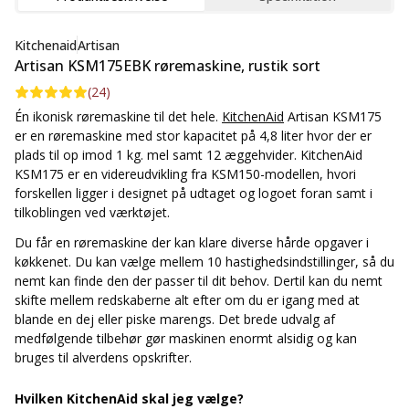
Kitchenaid
Artisan
Artisan KSM175EBK røremaskine, rustik sort
(
24
)
Én ikonisk røremaskine til det hele.
KitchenAid
Artisan KSM175
er en røremaskine med stor kapacitet på 4,8 liter hvor der er
plads til op imod 1 kg. mel samt 12 æggehvider. KitchenAid
KSM175 er en videreudvikling fra KSM150-modellen, hvori
forskellen ligger i designet på udtaget og logoet foran samt i
tilkoblingen ved værktøjet.
Du får en røremaskine der kan klare diverse hårde opgaver i
køkkenet. Du kan vælge mellem 10 hastighedsindstillinger, så du
nemt kan finde den der passer til dit behov. Dertil kan du nemt
skifte mellem redskaberne alt efter om du er igang med at
blande en dej eller piske marengs. Det brede udvalg af
medfølgende tilbehør gør maskinen enormt alsidig og kan
bruges til alverdens opskrifter.
Hvilken KitchenAid skal jeg vælge?