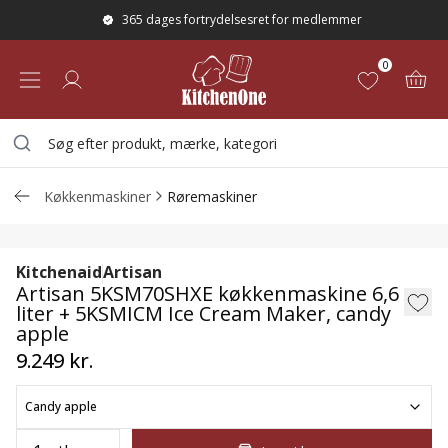
365 dages fortrydelsesret for medlemmer
0
Køkkenmaskiner
Røremaskiner
Artisan 5KSM70SHXE køkkenmaskine 6,6 
Kitchenaid
Artisan
Artisan 5KSM70SHXE køkkenmaskine 6,6
liter + 5KSMICM Ice Cream Maker, candy
apple
9.249 kr.
Candy apple