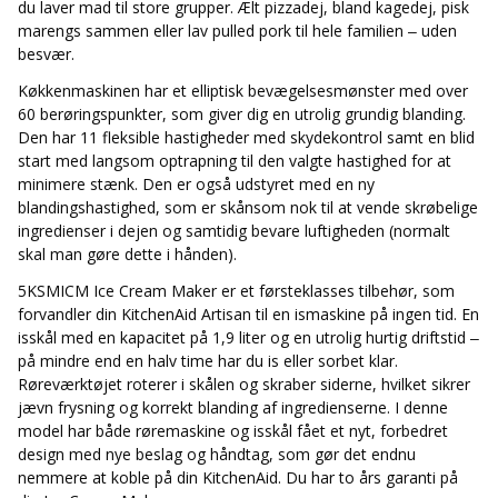
stænkskærm, trådpiskeris, dejkrog, fladpisker og dobbelt
du laver mad til store grupper. Ælt pizzadej, bland kagedej, pisk
dejskraber med silikoneblad. Hvis du vil, kan du supplere med
marengs sammen eller lav pulled pork til hele familien – uden
flere dele, så du får endnu flere muligheder i køkkenet med
besvær.
redskaber til alt fra hjemmelavede pølser og lasagne til salater
Køkkenmaskinen har et elliptisk bevægelsesmønster med over
og hjemmelavet mel.
60 berøringspunkter, som giver dig en utrolig grundig blanding.
Din Artisan 5KSM70SHX køkkenmaskine leveres med 5 års
Den har 11 fleksible hastigheder med skydekontrol samt en blid
garanti og 15 års reparationsløfte, så du kan være sikker på, at
start med langsom optrapning til den valgte hastighed for at
du har en pålidelig køkkenkammerat de næste mange år.
minimere stænk. Den er også udstyret med en ny
blandingshastighed, som er skånsom nok til at vende skrøbelige
ingredienser i dejen og samtidig bevare luftigheden (normalt
skal man gøre dette i hånden).
5KSMICM Ice Cream Maker er et førsteklasses tilbehør, som
forvandler din KitchenAid Artisan til en ismaskine på ingen tid. En
isskål med en kapacitet på 1,9 liter og en utrolig hurtig driftstid –
på mindre end en halv time har du is eller sorbet klar.
Røreværktøjet roterer i skålen og skraber siderne, hvilket sikrer
jævn frysning og korrekt blanding af ingredienserne. I denne
model har både røremaskine og isskål fået et nyt, forbedret
design med nye beslag og håndtag, som gør det endnu
nemmere at koble på din KitchenAid. Du har to års garanti på