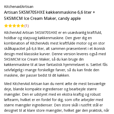
Kitchenaid
Artisan
Køkkenmaskinen har et elliptisk bevægelsesmønster med over
Artisan 5KSM70SHXE køkkenmaskine 6,6 liter +
60 berøringspunkter, som giver dig en utrolig grundig blanding.
Den har 11 fleksible hastigheder med skydekontrol samt en blid
5KSMICM Ice Cream Maker, candy apple
start med langsom optrapning til den valgte hastighed for at
(
1
)
minimere stænk. Den er også udstyret med en ny
KitchenAid Artisan 5KSM70SHXE er en usædvanlig kraftfuld,
blandingshastighed, som er skånsom nok til at vende skrøbelige
holdbar og støjsvag køkkenmaskine. Den giver dig en
ingredienser i dejen og samtidig bevare luftigheden (normalt
kombination af KitchenAids mest kraftfulde motor og en stor
skal man gøre dette i hånden).
skålkapacitet på 6,6 liter, alt sammen præsenteret i et ikonisk
5KSMICM Ice Cream Maker er et førsteklasses tilbehør, som
design med klassiske kurver. Denne version leveres også med
forvandler din KitchenAid Artisan til en ismaskine på ingen tid. En
5KSMICM Ice Cream Maker, så du kan bruge din
isskål med en kapacitet på 1,9 liter og en utrolig hurtig driftstid –
køkkenmaskine til at lave fantastisk hjemmelavet is. Sættet fås
på mindre end en halv time har du is eller sorbet klar.
selvfølgelig i mange forskellige farver, så du kan finde den
Røreværktøjet roterer i skålen og skraber siderne, hvilket sikrer
maskine, der passer bedst til dit køkken.
jævn frysning og korrekt blanding af ingredienserne. I denne
Med KitchenAid Artisan kan du nemt ælte de mest besværlige
model har både røremaskine og isskål fået et nyt, forbedret
deje, blande kompakte ingredienser og bearbejde større
design med nye beslag og håndtag, som gør det endnu
mængder. Den er udstyret med en ekstra kraftig og robust
nemmere at koble på din KitchenAid. Du har to års garanti på
løftearm, hvilket er en fordel for dig, som ofte arbejder med
din Ice Cream Maker.
større mængder ingredienser. Den store skål i rustfrit stål er
Køkkenmaskinen leveres med en 6,6 liters skål i rustfrit stål,
designet til at klare store mængder, hvilket gør den praktisk, når