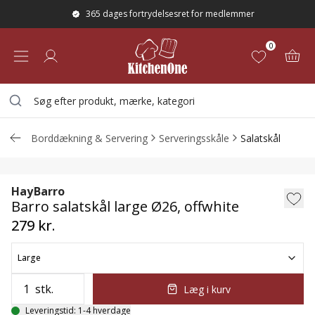
365 dages fortrydelsesret for medlemmer
0
Borddækning & Servering
Serveringsskåle
Salatskål
Barro salatskål large Ø26, offwhite
Hay
Barro
Barro salatskål large Ø26, offwhite
279 kr.
Large
stk.
Læg i kurv
Leveringstid: 1-4 hverdage