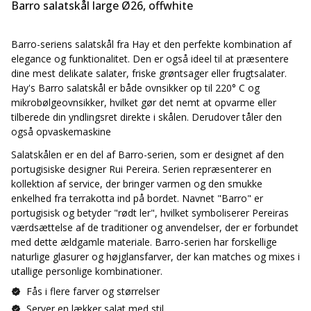
Barro salatskål large Ø26, offwhite
Barro-seriens salatskål fra Hay et den perfekte kombination af
elegance og funktionalitet. Den er også ideel til at præsentere
dine mest delikate salater, friske grøntsager eller frugtsalater.
Hay's Barro salatskål er både ovnsikker op til
220° C og
mikrobølgeovnsikker, hvilket gør det nemt at opvarme eller
tilberede din yndlingsret direkte i skålen. Derudover tåler den
også opvaskemaskine
Salatskålen er en del af Barro-serien, som er designet af den
portugisiske designer Rui Pereira. Serien repræsenterer en
kollektion af service, der bringer varmen og den smukke
enkelhed fra terrakotta ind på bordet. Navnet "Barro" er
portugisisk og betyder "rødt ler", hvilket symboliserer Pereiras
værdsættelse af de traditioner og anvendelser, der er forbundet
med dette ældgamle materiale. Barro-serien har forskellige
naturlige glasurer og højglansfarver, der kan matches og mixes i
utallige personlige kombinationer.
Fås i flere farver og størrelser
Server en lækker salat med stil