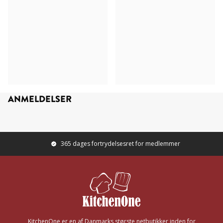
ANMELDELSER
365 dages fortrydelsesret for medlemmer
Footer
KitchenOne er en af Danmarks største netbutikker inden for