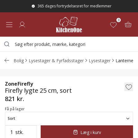
365 dages fortrydelsesret for medlemmer
0
Bolig
Lysestager & Fyrfadsstager
Lysestager
Lanterne
Firefly lygte 25 cm, sort
Zone
Firefly
Firefly lygte 25 cm, sort
821 kr.
Få på lager
Sort
stk.
Læg i kurv