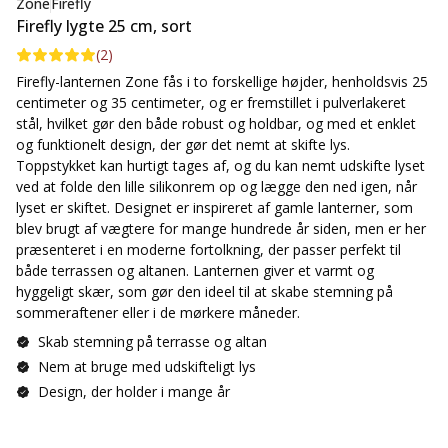
Zone
Firefly
Firefly lygte 25 cm, sort
(
2
)
Firefly-lanternen Zone fås i to forskellige højder, henholdsvis 25
centimeter og 35 centimeter, og er fremstillet i pulverlakeret
stål, hvilket gør den både robust og holdbar, og med et enklet
og funktionelt design, der gør det nemt at skifte lys.
Toppstykket kan hurtigt tages af, og du kan nemt udskifte lyset
ved at folde den lille silikonrem op og lægge den ned igen, når
lyset er skiftet. Designet er inspireret af gamle lanterner, som
blev brugt af vægtere for mange hundrede år siden, men er her
præsenteret i en moderne fortolkning, der passer perfekt til
både terrassen og altanen. Lanternen giver et varmt og
hyggeligt skær, som gør den ideel til at skabe stemning på
sommeraftener eller i de mørkere måneder.
Skab stemning på terrasse og altan
Nem at bruge med udskifteligt lys
Design, der holder i mange år