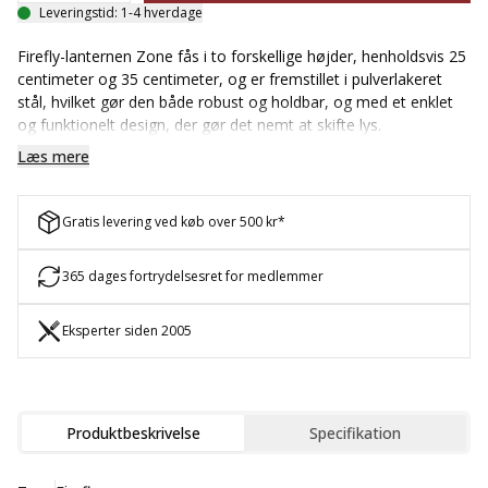
Leveringstid: 1-4 hverdage
Firefly-lanternen Zone fås i to forskellige højder, henholdsvis 25
centimeter og 35 centimeter, og er fremstillet i pulverlakeret
stål, hvilket gør den både robust og holdbar, og med et enklet
og funktionelt design, der gør det nemt at skifte lys.
Toppstykket kan hurtigt tages af, og du kan nemt udskifte lyset
Læs mere
ved at folde den lille silikonrem op og lægge den ned igen, når
lyset er skiftet. Designet er inspireret af gamle lanterner, som
blev brugt af vægtere for mange hundrede år siden, men er her
Gratis levering ved køb over 500 kr*
præsenteret i en moderne fortolkning, der passer perfekt til
både terrassen og altanen. Lanternen giver et varmt og
365 dages fortrydelsesret for medlemmer
hyggeligt skær, som gør den ideel til at skabe stemning på
sommeraftener eller i de mørkere måneder.
Eksperter siden 2005
Produktbeskrivelse
Specifikation