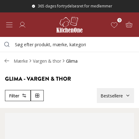
365 dages fortrydelsesret for medlemmer
0
Mærke
Vargen & thor
Glima
GLIMA
-
VARGEN & THOR
Filter
Bestsellere