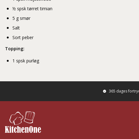
½ spsk tørret timian
5 g smør
Salt
Sort peber
Topping:
1 spsk purløg
365 dages fortr
Footer