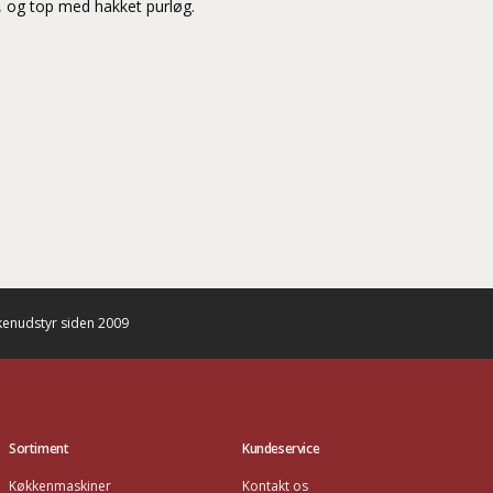
, og top med hakket purløg.
enudstyr siden 2009
Sortiment
Kundeservice
Køkkenmaskiner
Kontakt os