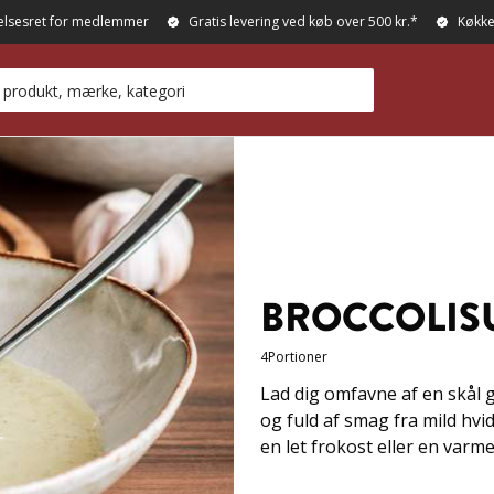
elsesret for medlemmer
Gratis levering ved køb over 500 kr.*
Køkke
BROCCOLIS
4
Portioner
Lad dig omfavne af en skål 
og fuld af smag fra mild hv
en let frokost eller en varm