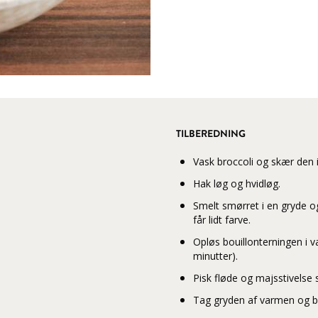
TILBEREDNING
Vask broccoli og skær den i
Hak løg og hvidløg.
Smelt smørret i en gryde og 
får lidt farve.
Opløs bouillonterningen i v
minutter).
Pisk fløde og majsstivels
Tag gryden af varmen og b