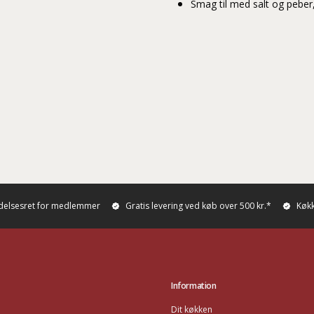
Smag til med salt og peber
ydelsesret for medlemmer
Gratis levering ved køb over 500 kr.*
Køkk
Information
Dit køkken