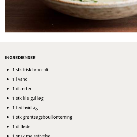
INGREDIENSER
1 stk frisk broccoli
1 l vand
1 dl ærter
1 stk lille gul løg
1 fed hvidløg
1 stk grøntsagsbouillonterning
1 dl fløde
1 spsk majsstivelse