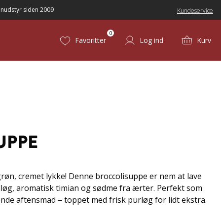
nudstyr siden 2009
Kundeservice
0
Favoritter
Log ind
Kurv
UPPE
grøn, cremet lykke! Denne broccolisuppe er nem at lave
idløg, aromatisk timian og sødme fra ærter. Perfekt som
ende aftensmad – toppet med frisk purløg for lidt ekstra.