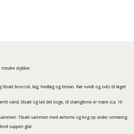
 mindre stykker.
tilsæt broccoli, løg, hvidløg og timian. Rør rundt og svits til løget
armt vand, tilsæt og lad det koge, til stænglerne er møre (ca. 10
e sammen. Tilsæt sammen med ærterne og kog op under omrøring.
lend suppen glat.