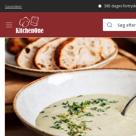
365 dages fortryd
Gaveideer