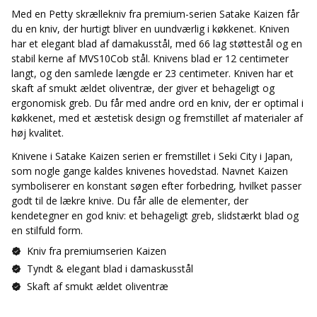
Med en Petty skrællekniv fra premium-serien Satake Kaizen får
du en kniv, der hurtigt bliver en uundværlig i køkkenet. Kniven
har et elegant blad af damakusstål, med 66 lag støttestål og en
stabil kerne af MVS10Cob stål. Knivens blad er 12 centimeter
langt, og den samlede længde er 23 centimeter. Kniven har et
skaft af smukt ældet oliventræ, der giver et behageligt og
ergonomisk greb. Du får med andre ord en kniv, der er optimal i
køkkenet, med et æstetisk design og fremstillet af materialer af
høj kvalitet.
Knivene i Satake Kaizen serien er fremstillet i Seki City i Japan,
som nogle gange kaldes knivenes hovedstad. Navnet Kaizen
symboliserer en konstant søgen efter forbedring, hvilket passer
godt til de lækre knive. Du får alle de elementer, der
kendetegner en god kniv: et behageligt greb, slidstærkt blad og
en stilfuld form.
Kniv fra premiumserien Kaizen
Tyndt & elegant blad i damaskusstål
Skaft af smukt ældet oliventræ