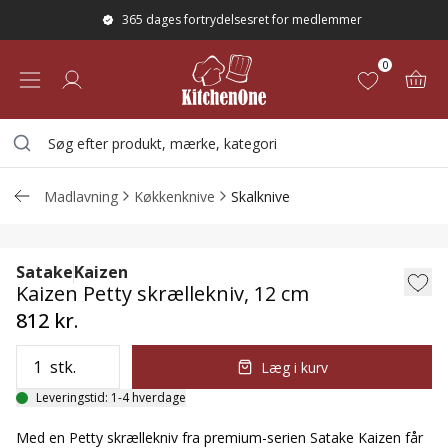
365 dages fortrydelsesret for medlemmer
0
Madlavning
Køkkenknive
Skalknive
Kaizen Petty skrællekniv, 12 cm
Satake
Kaizen
Kaizen Petty skrællekniv, 12 cm
812 kr.
stk.
Læg i kurv
Leveringstid: 1-4 hverdage
Med en Petty skrællekniv fra premium-serien Satake Kaizen får