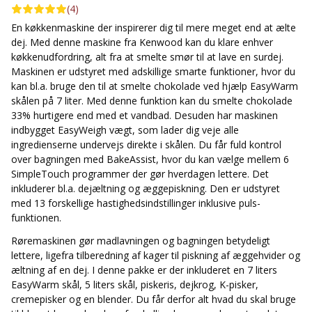
(
4
)
Bemærk:
Dette er en XL-pakke med glasblender inkluderet.
En køkkenmaskine der inspirerer dig til mere meget end at ælte
dej. Med denne maskine fra Kenwood kan du klare enhver
køkkenudfordring, alt fra at smelte smør til at lave en surdej.
Maskinen er udstyret med adskillige smarte funktioner, hvor du
kan bl.a. bruge den til at smelte chokolade ved hjælp EasyWarm
skålen på 7 liter. Med denne funktion kan du smelte chokolade
33% hurtigere end med et vandbad. Desuden har maskinen
indbygget EasyWeigh vægt, som lader dig veje alle
ingredienserne undervejs direkte i skålen. Du får fuld kontrol
over bagningen med BakeAssist, hvor du kan vælge mellem 6
SimpleTouch programmer der gør hverdagen lettere. Det
inkluderer bl.a. dejæltning og æggepiskning. Den er udstyret
med 13 forskellige hastighedsindstillinger inklusive puls-
funktionen.
Røremaskinen gør madlavningen og bagningen betydeligt
lettere, ligefra tilberedning af kager til piskning af æggehvider og
æltning af en dej. I denne pakke er der inkluderet en 7 liters
EasyWarm skål, 5 liters skål, piskeris, dejkrog, K-pisker,
cremepisker og en blender. Du får derfor alt hvad du skal bruge