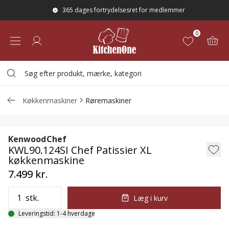
365 dages fortrydelsesret for medlemmer
0
Køkkenmaskiner
Røremaskiner
KWL90.124SI Chef Patissier XL køkkenm
Kenwood
Chef
KWL90.124SI Chef Patissier XL
køkkenmaskine
7.499 kr.
stk.
Læg i kurv
Leveringstid: 1-4 hverdage