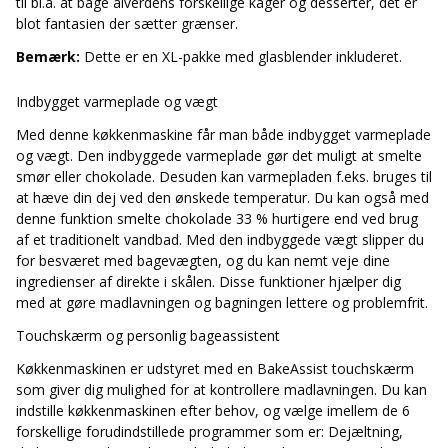
til bl.a. at bage alverdens forskellige kager og desserter, det er
blot fantasien der sætter grænser.
Bemærk:
Dette er en XL-pakke med glasblender inkluderet.
Indbygget varmeplade og vægt
Med denne køkkenmaskine får man både indbygget varmeplade
og vægt. Den indbyggede varmeplade gør det muligt at smelte
smør eller chokolade. Desuden kan varmepladen f.eks. bruges til
at hæve din dej ved den ønskede temperatur. Du kan også med
denne funktion smelte chokolade 33 % hurtigere end ved brug
af et traditionelt vandbad. Med den indbyggede vægt slipper du
for besværet med bagevægten, og du kan nemt veje dine
ingredienser af direkte i skålen. Disse funktioner hjælper dig
med at gøre madlavningen og bagningen lettere og problemfrit.
Touchskærm og personlig bageassistent
Køkkenmaskinen er udstyret med en
BakeAssist touchskærm
som giver dig mulighed for at kontrollere madlavningen. Du kan
indstille køkkenmaskinen efter behov, og vælge imellem de 6
forskellige forudindstillede programmer som er: Dejæltning,