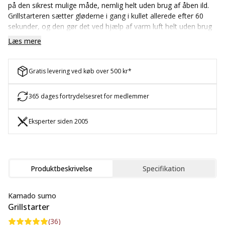
på den sikrest mulige måde, nemlig helt uden brug af åben ild.
Grillstarteren sætter gløderne i gang i kullet allerede efter 60
sekunder, og den gør det ved hjælp af varm luft helt uden brug
af kemikalier. Det giver en renere og mere sikker grilloplevelse
Læs mere
for dig og hele familien.
Gratis levering ved køb over 500 kr*
365 dages fortrydelsesret for medlemmer
Eksperter siden 2005
Produktbeskrivelse
Specifikation
Kamado sumo
Grillstarter
(
36
)