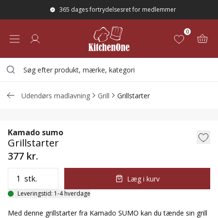
365 dages fortrydelsesret for medlemmer
0
Udendørs madlavning
Grill
Grillstarter
Grillstarter
Kamado sumo
Grillstarter
377 kr.
stk.
Læg i kurv
Leveringstid: 1-4 hverdage
Med denne grillstarter fra Kamado SUMO kan du tænde sin grill