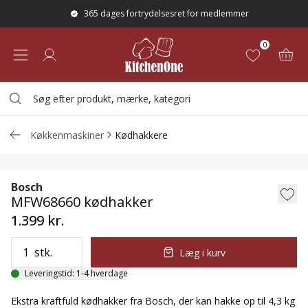
365 dages fortrydelsesret for medlemmer
0
Køkkenmaskiner
Kødhakkere
MFW68660 kødhakker
Bosch
MFW68660 kødhakker
1.399 kr.
stk.
Læg i kurv
Leveringstid: 1-4 hverdage
Ekstra kraftfuld kødhakker fra Bosch, der kan hakke op til 4,3 kg