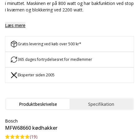
i minuttet. Maskinen er på 800 watt og har bakfunktion ved stop
i kværnen og blokkering ved 2200 watt.
MFW68660 leveres med 3 hulskiver (3 mm, 4,8 mm og 8 mm),
Læs mere
kebbemaker, pølsehorn, grøntsagsskærer med 4 funktioner og
frugtpresser. Tilbehøret kan opbevares i maskinen.
Gratis levering ved køb over 500 kr*
365 dages fortrydelsesret for medlemmer
Eksperter siden 2005
Produktbeskrivelse
Specifikation
Bosch
MFW68660 kødhakker
(
19
)